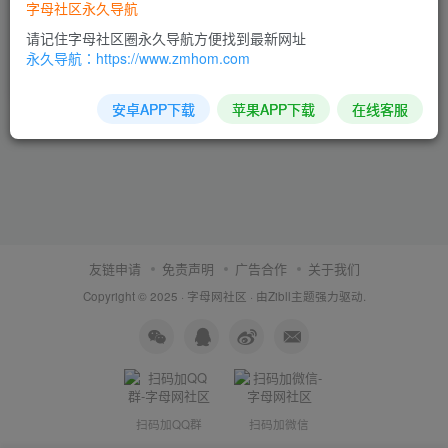
字母社区永久导航
购买完了，怎么下载不了
2年前
请记住字母社区圈永久导航方便找到最新网址
评论于：
免费试看区 不能播放请对照下面问题 如果还是不能播放请不要充值
永久导航：https://www.zmhom.com
安卓APP下载
苹果APP下载
在线客服
友链申请
免责声明
广告合作
关于我们
Copyright © 2025 ·
字母网社区
· 由
Zibll主题
强力驱动.
扫码加QQ群
扫码加微信