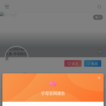
2
关注
私信
a135618
这家伙很懒，什么都没有写...
字母官网通告
文章
0
收藏
5
评论
1
版块
0
帖子
0
粉丝
2