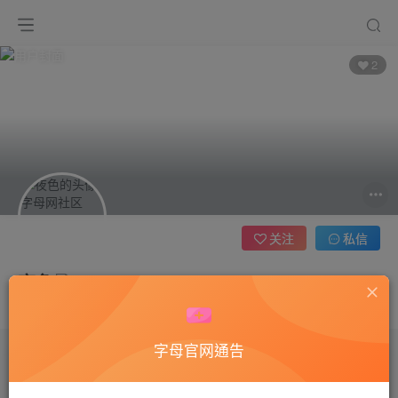
2
关注
私信
夜色
这家伙很懒，什么都没有写...
字母官网通告
文章
0
收藏
0
评论
1
版块
0
帖子
0
粉丝
2