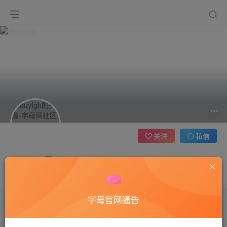
关注
私信
duyfgh
这家伙很懒，什么都没有写...
字母官网通告
文章
0
收藏
15
评论
3
版块
0
帖子
0
粉丝
0